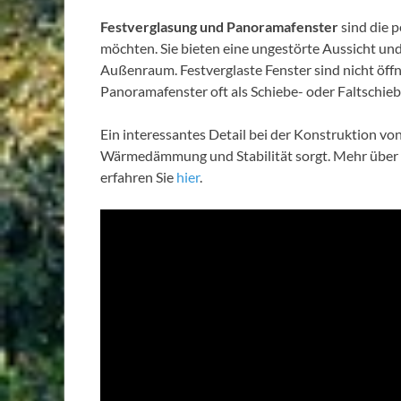
Festverglasung und Panoramafenster
sind die p
möchten. Sie bieten eine ungestörte Aussicht un
Außenraum. Festverglaste Fenster sind nicht öf
Panoramafenster oft als Schiebe- oder Faltschi
Ein interessantes Detail bei der Konstruktion von
Wärmedämmung und Stabilität sorgt. Mehr über 
erfahren Sie
hier
.