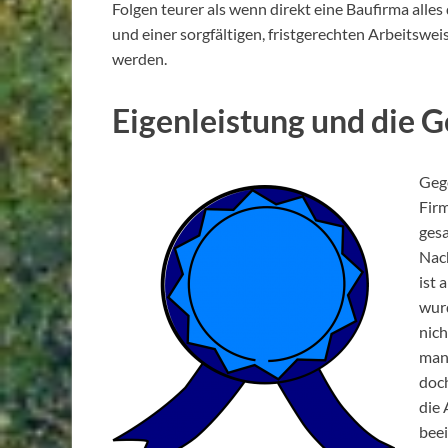
Folgen teurer als wenn direkt eine Baufirma all
und einer sorgfältigen, fristgerechten Arbeitswei
werden.
Eigenleistung und die 
Geg
Firm
gesa
Nac
ist 
wurd
nic
manc
doch
die 
beei