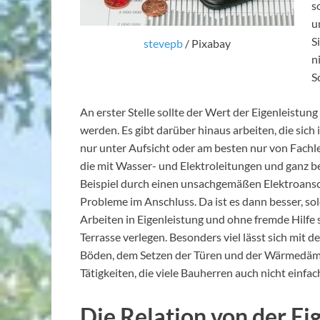
s
u
S
stevepb
/ Pixabay
n
S
An erster Stelle sollte der Wert der Eigenleistung
werden. Es gibt darüber hinaus arbeiten, die sich
nur unter Aufsicht oder am besten nur von Fachl
die mit Wasser- und Elektroleitungen und ganz 
Beispiel durch einen unsachgemäßen Elektroansch
Probleme im Anschluss. Da ist es dann besser, so
Arbeiten in Eigenleistung und ohne fremde Hilfe s
Terrasse verlegen. Besonders viel lässt sich mit 
Böden, dem Setzen der Türen und der Wärmedämm
Tätigkeiten, die viele Bauherren auch nicht einfa
Die Relation von der Ei