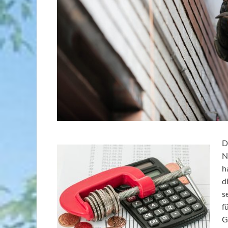
D
N
h
d
s
f
G